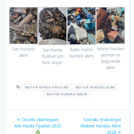
Motor hurdası
Sarı hurdası
Bakır motor
Sarı hurda
yerinde ve
alımı
hurdası alımı
fiyatları için
değerinde
bize ulaşın
alımı
MOTOR HURDA FIYATLARI
MOTOR HURDASI ALIMI
MOTOR HURDASI NEDIR
Yazı
Önceki
Sonraki
Önceki:
Alüminyum
Sonraki:
Endüstriyel
gezinmesi
yazı:
yazı:
Atık Hurda Fiyatları 2025
Makine Hurdası Alımı
2026