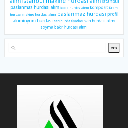
istanbul makine hurdası alım
alım
istanbul
paslanmaz hurdası alım
kompozit
kablo hurdası alımı
Krom
paslanmaz hurdası
profil
makine hurdası alımı
hurdası
alüminyum hurdası
sarı hurdası alımı
sarı hurda fiyatları
soyma bakır hurdası alımı
Ara