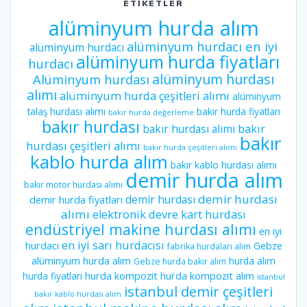
ETIKETLER
alüminyum hurda alım
alüminyum hurdacı en iyi
alüminyum hurdacı
alüminyum hurda fiyatları
hurdacı
alüminyum hurdası
Alüminyum hurdası
alımı
alüminyum hurda çeşitleri alımı
alüminyum
talaş hurdası alımı
bakır hurda fiyatları
bakır hurda değerleme
bakır hurdası
bakır hurdası alımı
bakır
bakır
hurdası çeşitleri alımı
bakır hurda çeşitleri alımı
kablo hurda alım
bakır kablo hurdası alımı
demir hurda alım
bakır motor hurdası alımı
demir hurdası
demir hurdası
demir hurda fiyatları
alımı
elektronik devre kart hurdası
endüstriyel makine hurdası alımı
en iyi
en iyi sarı hurdacısı
hurdacı
Gebze
fabrika hurdaları alım
alüminyum hurda alım
hurda alım
Gebze hurda bakır alım
hurda kompozit
hurda kompozit alım
hurda fiyatları
istanbul
istanbul demir çeşitleri
bakır kablo hurdası alım