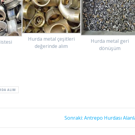
Hurda metal çeşitleri
Hurda metal geri
istesi
değerinde alım
dönüşüm
RDA ALIM
Sonraki
Sonraki:
Antrepo Hurdası Alanl
yazı: