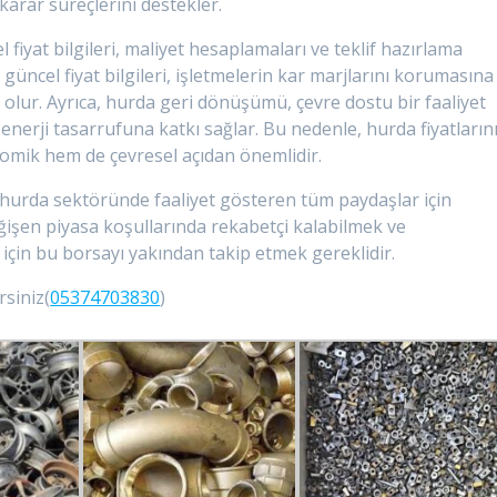
 karar süreçlerini destekler.
 fiyat bilgileri, maliyet hesaplamaları ve teklif hazırlama
güncel fiyat bilgileri, işletmelerin kar marjlarını korumasına
 olur. Ayrıca, hurda geri dönüşümü, çevre dostu bir faaliyet
nerji tasarrufuna katkı sağlar. Bu nedenle, hurda fiyatların
nomik hem de çevresel açıdan önemlidir.
 hurda sektöründe faaliyet gösteren tüm paydaşlar için
eğişen piyasa koşullarında rekabetçi kalabilmek ve
 için bu borsayı yakından takip etmek gereklidir.
rsiniz(
05374703830
)