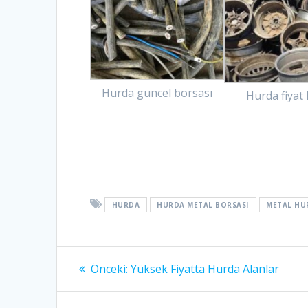
Hurda güncel borsası
Hurda fiyat l
HURDA
HURDA METAL BORSASI
METAL HU
Yazı
Önceki
Önceki:
Yüksek Fiyatta Hurda Alanlar
yazı:
gezinmesi