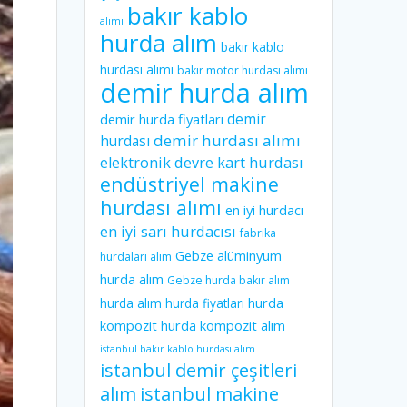
bakır kablo
alımı
hurda alım
bakır kablo
hurdası alımı
bakır motor hurdası alımı
demir hurda alım
demir
demir hurda fiyatları
demir hurdası alımı
hurdası
elektronik devre kart hurdası
endüstriyel makine
hurdası alımı
en iyi hurdacı
en iyi sarı hurdacısı
fabrika
Gebze alüminyum
hurdaları alım
hurda alım
Gebze hurda bakır alım
hurda
hurda alım
hurda fiyatları
kompozit
hurda kompozit alım
istanbul bakır kablo hurdası alım
istanbul demir çeşitleri
istanbul makine
alım