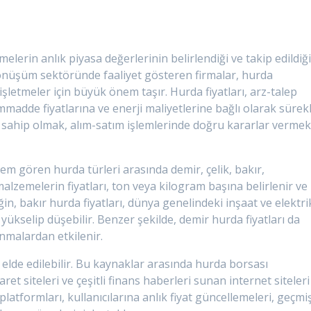
elerin anlık piyasa değerlerinin belirlendiği ve takip edildiğ
 dönüşüm sektöründe faaliyet gösteren firmalar, hurda
 işletmeler için büyük önem taşır. Hurda fiyatları, arz-talep
dde fiyatlarına ve enerji maliyetlerine bağlı olarak sürekl
ne sahip olmak, alım-satım işlemlerinde doğru kararlar verme
em gören hurda türleri arasında demir, çelik, bakır,
lzemelerin fiyatları, ton veya kilogram başına belirlenir ve
in, bakır hurda fiyatları, dünya genelindeki inşaat ve elektri
 yükselip düşebilir. Benzer şekilde, demir hurda fiyatları da
nmalardan etkilenir.
n elde edilebilir. Bu kaynaklar arasında hurda borsası
aret siteleri ve çeşitli finans haberleri sunan internet siteleri
platformları, kullanıcılarına anlık fiyat güncellemeleri, geçmi