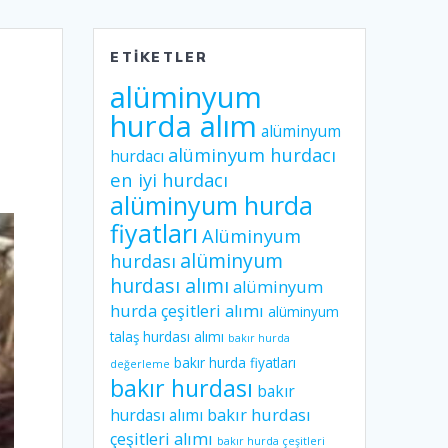
ETIKETLER
alüminyum
hurda alım
alüminyum
alüminyum hurdacı
hurdacı
en iyi hurdacı
alüminyum hurda
fiyatları
Alüminyum
alüminyum
hurdası
hurdası alımı
alüminyum
hurda çeşitleri alımı
alüminyum
talaş hurdası alımı
bakır hurda
bakır hurda fiyatları
değerleme
bakır hurdası
bakır
hurdası alımı
bakır hurdası
çeşitleri alımı
bakır hurda çeşitleri