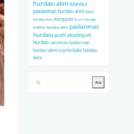
hurdası alım
istanbul
paslanmaz hurdası alım
kablo
kompozit
hurdası alımı
Krom hurdası
paslanmaz
makine hurdası alımı
hurdası
profil alüminyum
hurdası
sarı
sarı hurda fiyatları
hurdası alımı
soyma bakır hurdası
alımı
Ara