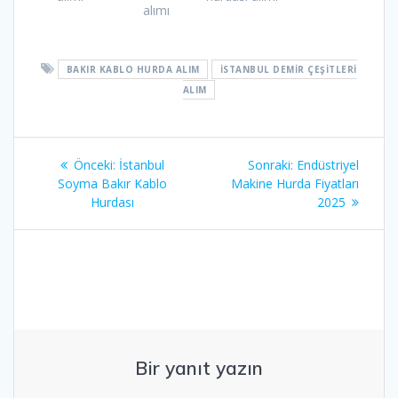
alımı
BAKIR KABLO HURDA ALIM
ISTANBUL DEMIR ÇEŞITLERI
ALIM
Yazı
Önceki
Sonraki
Önceki:
İstanbul
Sonraki:
Endüstriyel
gezinmesi
yazı:
yazı:
Soyma Bakır Kablo
Makine Hurda Fiyatları
Hurdası
2025
Bir yanıt yazın