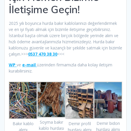
İletişime Geçin!
2025 yılı boyunca hurda bakır kablolarınızı değerlendirmek
ve en iyi fiyatı almak için bizimle iletişime geçebilirsiniz.
İstanbul başta olmak üzere birçok bölgede yerinde alım ve
hızlı ödeme avantajlarımızla hizmetinizdeyiz. Hurda bakır
kablonuzu güvenle ve kazançlı bir şekilde satmak için bizimle
çalışın.>>>
0537 470 38 30
<<<
WP
ve
e-mail
üzerinden firmamızla daha kolay iletişim
kurabilirsiniz.
Soyma bakır
Demir bidon
Bakır kablo
Demir profil
kablo hurdası
hurdası alımı
alımı
hurdası alımı