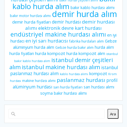
bakır hurda çeşitleri alımı
kablo hurda alım
bakır kablo hurdası alımı
demir hurda alım
bakır motor hurdası alımı
demir hurdası
demir hurdası
demir hurda fiyatları
alımı
elektronik devre kart hurdası
endüstriyel makine hurdası alımı
en iyi
en iyi sarı hurdacısı
hurdacı
Gebze
fabrika hurdaları alım
alüminyum hurda alım
hurda alım
Gebze hurda bakır alım
hurda kompozit
hurda kompozit alım
hurda fiyatları
istanbul
istanbul demir çeşitleri
bakır kablo hurdası alım
istanbul makine hurdası alım
alım
istanbul
paslanmaz hurdası alım
kompozit
kablo hurdası alımı
Krom
paslanmaz hurdası
profil
makine hurdası alımı
hurdası
alüminyum hurdası
sarı hurdası alımı
sarı hurda fiyatları
soyma bakır hurdası alımı
Ara