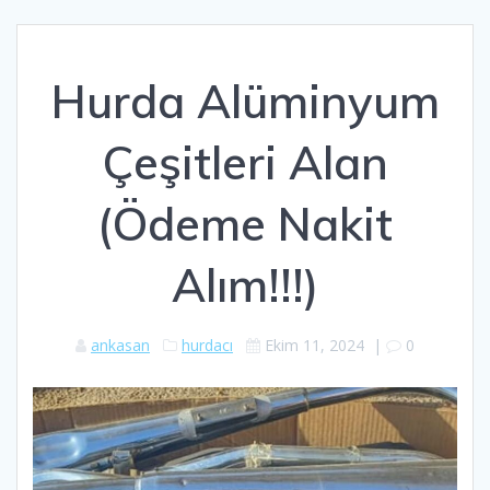
Hurda Alüminyum
Çeşitleri Alan
(Ödeme Nakit
Alım!!!)
ankasan
hurdacı
Ekim 11, 2024
|
0