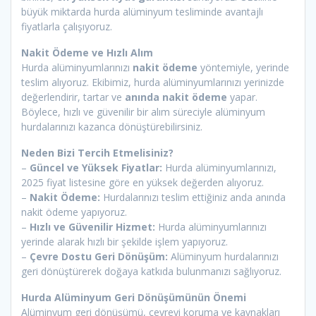
büyük miktarda hurda alüminyum tesliminde avantajlı
fiyatlarla çalışıyoruz.
Nakit Ödeme ve Hızlı Alım
Hurda alüminyumlarınızı
nakit ödeme
yöntemiyle, yerinde
teslim alıyoruz. Ekibimiz, hurda alüminyumlarınızı yerinizde
değerlendirir, tartar ve
anında nakit ödeme
yapar.
Böylece, hızlı ve güvenilir bir alım süreciyle alüminyum
hurdalarınızı kazanca dönüştürebilirsiniz.
Neden Bizi Tercih Etmelisiniz?
–
Güncel ve Yüksek Fiyatlar:
Hurda alüminyumlarınızı,
2025 fiyat listesine göre en yüksek değerden alıyoruz.
–
Nakit Ödeme:
Hurdalarınızı teslim ettiğiniz anda anında
nakit ödeme yapıyoruz.
–
Hızlı ve Güvenilir Hizmet:
Hurda alüminyumlarınızı
yerinde alarak hızlı bir şekilde işlem yapıyoruz.
–
Çevre Dostu Geri Dönüşüm:
Alüminyum hurdalarınızı
geri dönüştürerek doğaya katkıda bulunmanızı sağlıyoruz.
Hurda Alüminyum Geri Dönüşümünün Önemi
Alüminyum geri dönüşümü, çevreyi koruma ve kaynakları