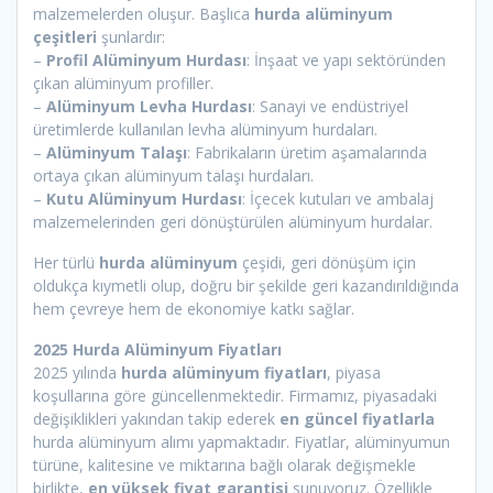
malzemelerden oluşur. Başlıca
hurda alüminyum
çeşitleri
şunlardır:
–
Profil Alüminyum Hurdası
: İnşaat ve yapı sektöründen
çıkan alüminyum profiller.
–
Alüminyum Levha Hurdası
: Sanayi ve endüstriyel
üretimlerde kullanılan levha alüminyum hurdaları.
–
Alüminyum Talaşı
: Fabrikaların üretim aşamalarında
ortaya çıkan alüminyum talaşı hurdaları.
–
Kutu Alüminyum Hurdası
: İçecek kutuları ve ambalaj
malzemelerinden geri dönüştürülen alüminyum hurdalar.
Her türlü
hurda alüminyum
çeşidi, geri dönüşüm için
oldukça kıymetli olup, doğru bir şekilde geri kazandırıldığında
hem çevreye hem de ekonomiye katkı sağlar.
2025 Hurda Alüminyum Fiyatları
2025 yılında
hurda alüminyum fiyatları
, piyasa
koşullarına göre güncellenmektedir. Firmamız, piyasadaki
değişiklikleri yakından takip ederek
en güncel fiyatlarla
hurda alüminyum alımı yapmaktadır. Fiyatlar, alüminyumun
türüne, kalitesine ve miktarına bağlı olarak değişmekle
birlikte,
en yüksek fiyat garantisi
sunuyoruz. Özellikle