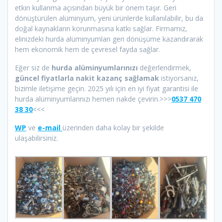
etkin kullanma açısından büyük bir önem taşır. Geri
dönüştürülen alüminyum, yeni ürünlerde kullanılabilir, bu da
doğal kaynakların korunmasına katkı sağlar. Firmamız,
elinizdeki hurda alüminyumları geri dönüşüme kazandırarak
hem ekonomik hem de çevresel fayda sağlar.
Eğer siz de
hurda alüminyumlarınızı
değerlendirmek,
güncel fiyatlarla nakit kazanç sağlamak
istiyorsanız,
bizimle iletişime geçin. 2025 yılı için en iyi fiyat garantisi ile
hurda alüminyumlarınızı hemen nakde çevirin.>>>
0537 470
38 30
<<<
WP
ve
e-mail
üzerinden daha kolay bir şekilde
ulaşabilirsiniz.