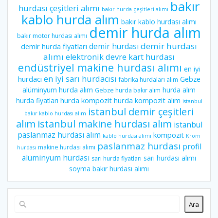
bakır
hurdası çeşitleri alımı
bakır hurda çeşitleri alımı
kablo hurda alım
bakır kablo hurdası alımı
demir hurda alım
bakır motor hurdası alımı
demir hurdası
demir hurdası
demir hurda fiyatları
alımı
elektronik devre kart hurdası
endüstriyel makine hurdası alımı
en iyi
en iyi sarı hurdacısı
hurdacı
Gebze
fabrika hurdaları alım
alüminyum hurda alım
hurda alım
Gebze hurda bakır alım
hurda kompozit
hurda kompozit alım
hurda fiyatları
istanbul
istanbul demir çeşitleri
bakır kablo hurdası alım
istanbul makine hurdası alım
alım
istanbul
paslanmaz hurdası alım
kompozit
kablo hurdası alımı
Krom
paslanmaz hurdası
profil
makine hurdası alımı
hurdası
alüminyum hurdası
sarı hurdası alımı
sarı hurda fiyatları
soyma bakır hurdası alımı
Ara