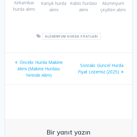
Kırkambar
Karışık hurda
Alüminyum
Kablo hurdası
hurda alımı
alımı
çeşitleri alımı
alımı
ALÜMINYUM HURDA FIYATLARI
Yazı
Önceki
Önceki:
Hurda Makine
Sonraki
Sonraki:
Güncel Hurda
gezinmesi
yazı:
Alımı (Makine Hurdası
yazı:
Fiyat Listemiz (2025)
Yerinde Alım)
Bir yanıt yazın