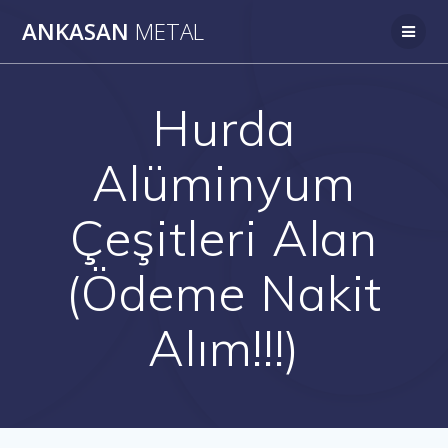
Skip
ANKASAN
METAL
to
content
Hurda
Alüminyum
Çeşitleri Alan
(Ödeme Nakit
Alım!!!)