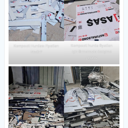
Kompozit hurda fiyatları
Kompozit Hurdası Fiyatları
için firmamızla iletişime
Nedir?
geçiniz