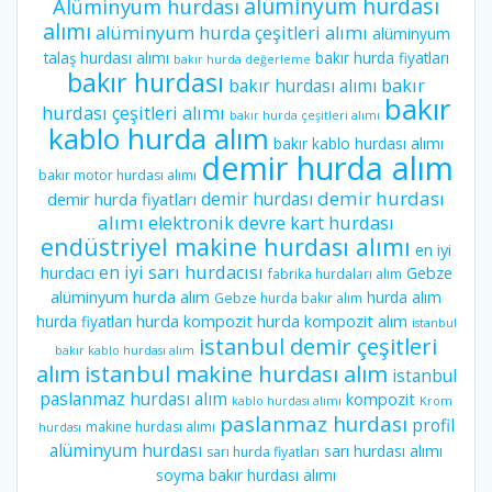
alüminyum hurdası
Alüminyum hurdası
alımı
alüminyum hurda çeşitleri alımı
alüminyum
talaş hurdası alımı
bakır hurda fiyatları
bakır hurda değerleme
bakır hurdası
bakır hurdası alımı
bakır
bakır
hurdası çeşitleri alımı
bakır hurda çeşitleri alımı
kablo hurda alım
bakır kablo hurdası alımı
demir hurda alım
bakır motor hurdası alımı
demir hurdası
demir hurdası
demir hurda fiyatları
alımı
elektronik devre kart hurdası
endüstriyel makine hurdası alımı
en iyi
en iyi sarı hurdacısı
hurdacı
Gebze
fabrika hurdaları alım
alüminyum hurda alım
hurda alım
Gebze hurda bakır alım
hurda kompozit
hurda kompozit alım
hurda fiyatları
istanbul
istanbul demir çeşitleri
bakır kablo hurdası alım
istanbul makine hurdası alım
alım
istanbul
paslanmaz hurdası alım
kompozit
kablo hurdası alımı
Krom
paslanmaz hurdası
profil
makine hurdası alımı
hurdası
alüminyum hurdası
sarı hurdası alımı
sarı hurda fiyatları
soyma bakır hurdası alımı