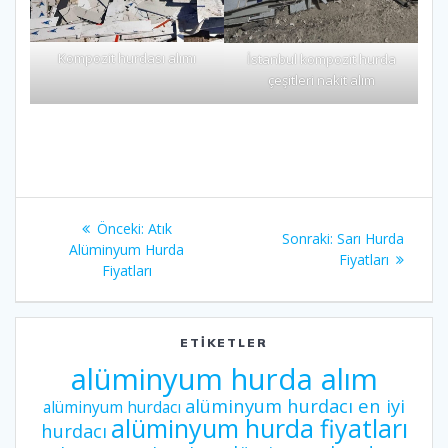
Kompozit hurdası alımı
İstanbul kompozit hurda
çeşitleri nakit alım
Yazı
Önceki
Önceki:
Atık
Sonraki
Sonraki:
Sarı Hurda
gezinmesi
yazı:
Alüminyum Hurda
yazı:
Fiyatları
Fiyatları
ETIKETLER
alüminyum hurda alım
alüminyum hurdacı en iyi
alüminyum hurdacı
alüminyum hurda fiyatları
hurdacı