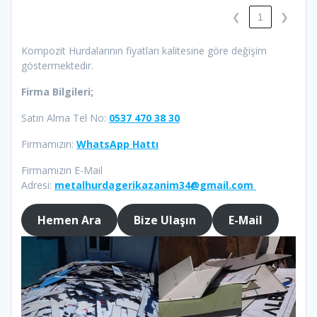
❮
1
❯
Kompozit Hurdalarının fiyatları kalitesine göre değişim
göstermektedir.
Firma Bilgileri;
Satın Alma Tel No:
0537 470 38 30
Firmamızın:
WhatsApp Hattı
Firmamızın E-Mail
Adresi:
metalhurdagerikazanim34@gmail.com
Hemen Ara
Bize Ulaşın
E-Mail