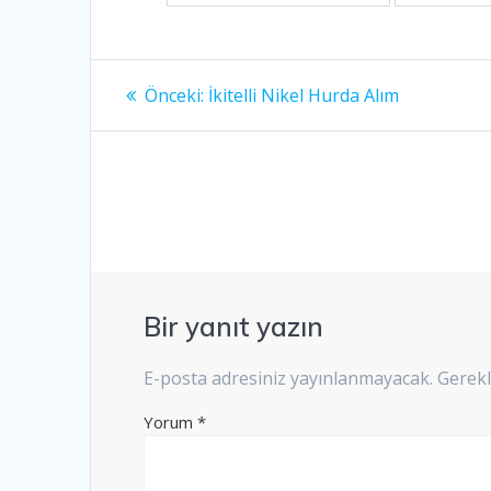
Yazı
Önceki
Önceki:
İkitelli Nikel Hurda Alım
yazı:
gezinmesi
Bir yanıt yazın
E-posta adresiniz yayınlanmayacak.
Gerekl
Yorum
*