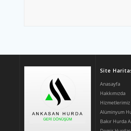
Site Harita
Anasayfa
Hakkımızda
Hizmetlerimiz
Alüminyum Hu
Bakır Hurda A
Demir Hurdası 