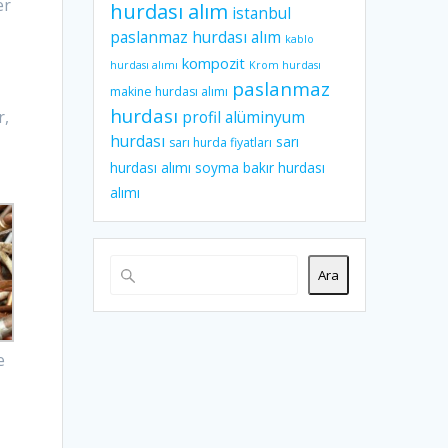
er
hurdası alım
istanbul
paslanmaz hurdası alım
kablo
kompozit
hurdası alımı
Krom hurdası
paslanmaz
makine hurdası alımı
hurdası
r,
profil alüminyum
hurdası
sarı
sarı hurda fiyatları
hurdası alımı
soyma bakır hurdası
alımı
Ara
e