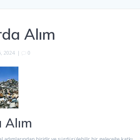
da Alım
6, 2024
|
0
 Alım
 adımlarından biridir ve sürdürülebilir bir geleceğe katkı