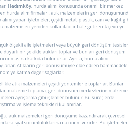
unan
Hadımköy
, hurda alımı konusunda önemli bir merkez
en hurda alım firmaları, atık malzemelerin geri dönüşümün
lımı yapan işletmeler, çeşitli metal, plastik, cam ve kağıt gi
u malzemeleri yeniden kullanılabilir hale getirerek çevreye
üçük ölçekli aile işletmeleri veya büyük geri dönüşüm tesisler
e duyarlı bir şekilde atıkları toplar ve bunları geri dönüşüm
orunmasına katkıda bulunurlar. Ayrıca, hurda alımı
ağlarlar. Atıkların geri dönüşümüyle elde edilen hammaddele
onomiye katma değer sağlarlar.
likle atık malzemeleri çeşitli yöntemlerle toplarlar. Bunlar
hadan malzeme toplama, geri dönüşüm merkezlerine malzeme
meleri ayrıştırma gibi işlemler bulunur. Bu süreçlerde
rıştırma ve işleme teknikleri kullanırlar.
oğu, atık malzemeleri geri dönüşüme kazandırarak çevresel
anda sosyal sorumluluklarına da önem verirler. Bu işletmeler