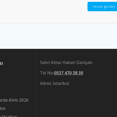
Satın Alma: Hakan Danışan
sı
Tel No:
0537 470 38 30
Adres: İstanbul
rda Alımı 2026
lım
Fiyatları