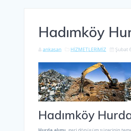
Hadımköy Hur
ankasan
HİZMETLERİMİZ
Şubat 
Hadımköy Hurda
Hurda alımı
, geri dönüşüm sürecinin temel