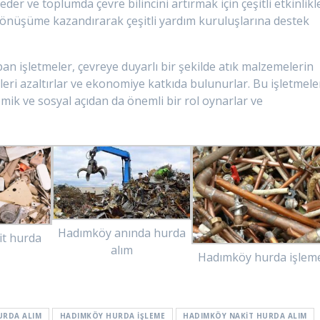
der ve toplumda çevre bilincini artırmak için çeşitli etkinlikl
 dönüşüme kazandırarak çeşitli yardım kuruluşlarına destek
n işletmeler, çevreye duyarlı bir şekilde atık malzemelerin
ri azaltırlar ve ekonomiye katkıda bulunurlar. Bu işletmele
ik ve sosyal açıdan da önemli bir rol oynarlar ve
Hadımköy anında hurda
it hurda
alım
Hadımköy hurda işlem
URDA ALIM
HADIMKÖY HURDA IŞLEME
HADIMKÖY NAKIT HURDA ALIM