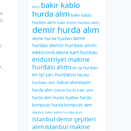
bakır kablo
alımı
hurda alım
de
bakır kablo
bi
hurdası alımı
bakır motor hurdası alımı
demir hurda alım
demir
demir hurda fiyatları
demir hurdası alımı
hurdası
i
elektronik devre kart hurdası
endüstriyel makine
hurdası alımı
r,
en iyi hurdacı
en iyi sarı hurdacısı
fabrika
Gebze alüminyum
hurdaları alım
hurda alım
Gebze hurda bakır alım
hurda
hurda alım
hurda fiyatları
kompozit
hurda kompozit alım
istanbul bakır kablo hurdası alım
istanbul demir çeşitleri
istanbul makine
alım