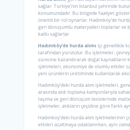
sağlar. Türkiye’nin İstanbul şehrinde bul
konumundadır. Bu bölgede faaliyet göster
önemli bir rol oynarlar. Hadımköy’de hurda a
geri dönüşümlü materyalleri toplarlar ve b
katkı sağlarlar.
Hadımköy’de hurda alımı
işi genellikle k
tarafından yürütülür. Bu işletmeler, çevrey
sürecine kazandırarak doğal kaynakların k
işletmeleri, ekonomiye de olumlu etkiler s
yeni ürünlerin üretiminde kullanılarak ek
Hadımköy’deki hurda alım işletmeleri, genel
arasında atık toplama kamyonlarıyla sa
taşıma ve geri dönüşüm tesislerinde malze
işletmeler, atıkların çeşidine göre farklı ay
Hadımköy’deki hurda alım işletmelerinin ç
etkileri azaltmaya odaklanırken, aynı zam