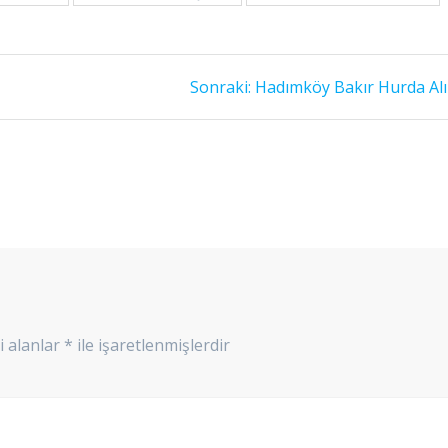
Sonraki
Sonraki:
Hadımköy Bakır Hurda Al
yazı:
i alanlar
*
ile işaretlenmişlerdir