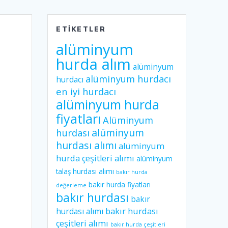
ETIKETLER
alüminyum
hurda alım
alüminyum
alüminyum hurdacı
hurdacı
en iyi hurdacı
alüminyum hurda
fiyatları
Alüminyum
alüminyum
hurdası
hurdası alımı
alüminyum
hurda çeşitleri alımı
alüminyum
talaş hurdası alımı
bakır hurda
bakır hurda fiyatları
değerleme
bakır hurdası
bakır
hurdası alımı
bakır hurdası
çeşitleri alımı
bakır hurda çeşitleri