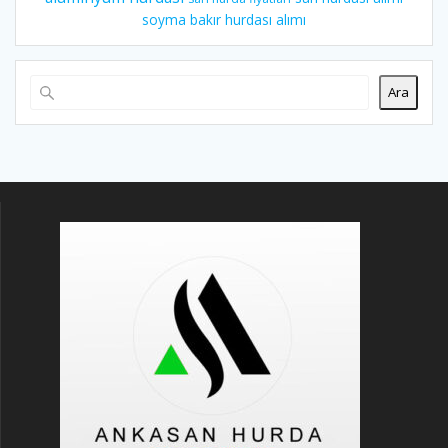
soyma bakır hurdası alımı
Ara