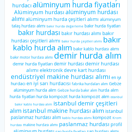
alüminyum hurda fiyatları
hurdacı
alüminyum hurdası
Alüminyum hurdası
alımı
alüminyum hurda çeşitleri alımı
alüminyum
talaş hurdası alımı
bakır hurda fiyatları
bakır hurda değerleme
bakır hurdası
bakır hurdası alımı
bakır
bakır
hurdası çeşitleri alımı
bakır hurda çeşitleri alımı
kablo hurda alım
bakır kablo hurdası alımı
demir hurda alım
bakır motor hurdası alımı
demir hurdası
demir hurdası
demir hurda fiyatları
alımı
elektronik devre kart hurdası
endüstriyel makine hurdası alımı
en iyi
en iyi sarı hurdacısı
hurdacı
Gebze
fabrika hurdaları alım
alüminyum hurda alım
hurda alım
Gebze hurda bakır alım
hurda kompozit
hurda kompozit alım
hurda fiyatları
istanbul
istanbul demir çeşitleri
bakır kablo hurdası alım
istanbul makine hurdası alım
alım
istanbul
paslanmaz hurdası alım
kompozit
kablo hurdası alımı
Krom
paslanmaz hurdası
profil
makine hurdası alımı
hurdası
alüminyum hurdası
sarı hurdası alımı
sarı hurda fiyatları